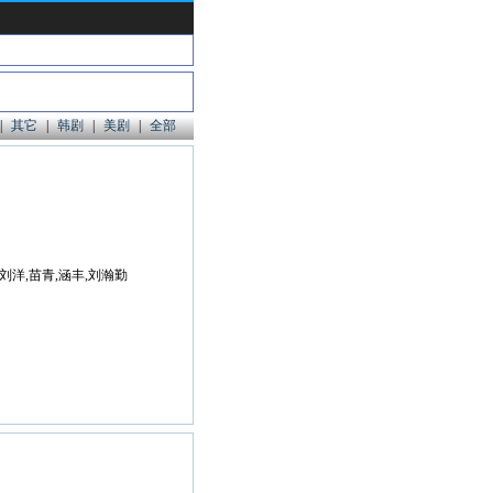
|
其它
|
韩剧
|
美剧
|
全部
刘洋,苗青,涵丰,刘瀚勤