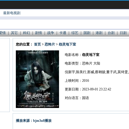
最新电视剧
爱情
|
其它
|
科幻
|
剧情
|
战争
|
卡通
|
综艺
|
国剧
|
港剧
|
台剧
|
日剧
您的位置：
首页
>
恐怖片
>
怨灵地下室
电影名称：
怨灵地下室
电影类型：恐怖片 大陆
倪新宇,陈美行,那威,蔡翱骏,董子武,莫绮雯,
上映时间：2016
更新日期：2023-09-01 23:22:42
对白语言：国语
播放来源：bjm3u8播放