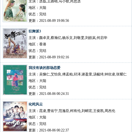
主演：丞磊,王路晴,马小钦,尚思丞
地区：大陆
状态：完结
更新：2021-08-09 19:06:56
狂舞派3
主演：颜卓灵,蔡瀚亿,杨乐文,刘敬雯,刘皓岚,何启华
地区：香港
状态：完结
更新：2021-08-09 19:02:16
我没有谈的那场恋爱
主演：吴慷仁,艾怡良,傅孟柏,邱泽,谢盈萱,汤毓绮,钟欣凌,张耀仁
地区：大陆
状态：完结
更新：2021-08-06 00:24:31
叱咤风云
主演：昆凌,曹佑宁,范逸臣,柯有伦,刘畊宏,王俊凯,周杰伦
地区：大陆
状态：完结
更新：2021-08-06 00:22:37