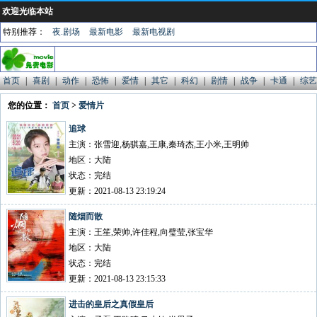
欢迎光临本站
特别推荐：
夜.剧场
最新电影
最新电视剧
首页
|
喜剧
|
动作
|
恐怖
|
爱情
|
其它
|
科幻
|
剧情
|
战争
|
卡通
|
综艺
您的位置：
首页
>
爱情片
追球
主演：张雪迎,杨骐嘉,王康,秦琦杰,王小米,王明帅
地区：大陆
状态：完结
更新：2021-08-13 23:19:24
随烟而散
主演：王笙,荣帅,许佳程,向璧莹,张宝华
地区：大陆
状态：完结
更新：2021-08-13 23:15:33
进击的皇后之真假皇后